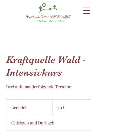
Kraftquelle Wald -
Intensivkurs
Drei aufeinanderfolgende Termine
90
Euro
Beendet
B
90 €
e
e
Ohlsbach und Durbach
n
d