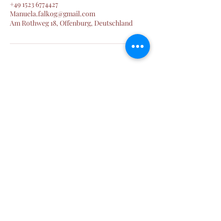
+49 1523 6774427
Manuela.falkog@gmail.com
Am Rothweg 18, Offenburg, Deutschland
Manu´s Wald und Wiesen Welt
SINNvoll Zeit erleben
manuela.falkog@gmail.com
+49 152 36774427
Manuela Falk
Am Rothweg 18
77656 Offenburg