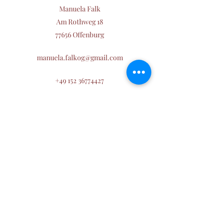
Manuela Falk
Am Rothweg 18
77656 Offenburg
manuela.falkog@gmail.com
+49 152 36774427
Manu´s Wald und Wiesen Welt
SINNvoll Zeit erleben
manuela.falkog@gmail.com
+49 152 36774427