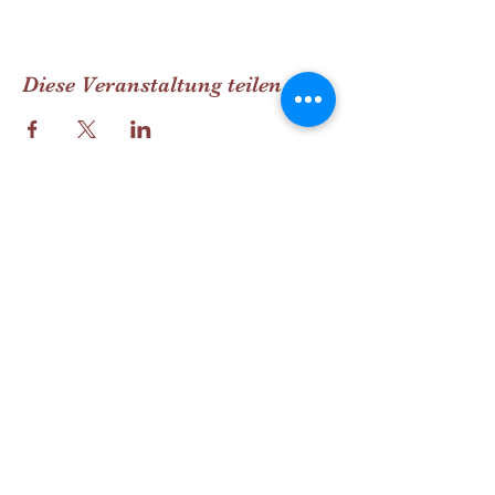
Diese Veranstaltung teilen
Manu´s Wald und Wiesen Welt
SINNvoll Zeit erleben
manuela.falkog@gmail.com
+49 152 36774427
Manuela Falk
Am Rothweg 18
77656 Offenburg