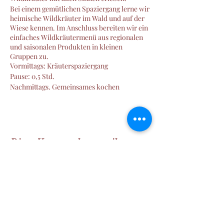
Bei einem gemütlichen Spaziergang lerne wir
heimische Wildkräuter im Wald und auf der
Wiese kennen. Im Anschluss bereiten wir ein
einfaches Wildkräutermenü aus regionalen
und saisonalen Produkten in kleinen
Gruppen zu.
Vormittags: Kräuterspaziergang
Pause: 0,5 Std.
Nachmittags. Gemeinsames kochen
Der Spaziergang und das Kochen finden an
unterschiedlichen Orten unweit von
einander statt (Mobilität vorausgesetzt)
Diese Veranstaltung teilen
Manu´s Wald und Wiesen Welt
SINNvoll Zeit erleben