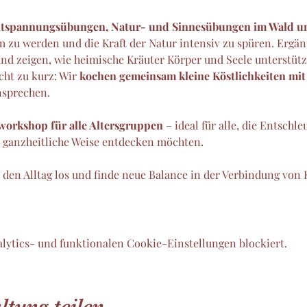
tspannungsübungen, Natur- und Sinnesübungen im Wald un
m zu werden und die Kraft der Natur intensiv zu spüren. Ergän
und zeigen, wie heimische Kräuter Körper und Seele unterstüt
ht zu kurz: Wir 
kochen gemeinsam kleine Köstlichkeiten mit
nsprechen.
orkshop für alle Altersgruppen
 – ideal für alle, die Entschl
e ganzheitliche Weise entdecken möchten.
ss den Alltag los und finde neue Balance in der Verbindung von
lytics- und funktionalen Cookie-Einstellungen blockiert.
ltung teilen