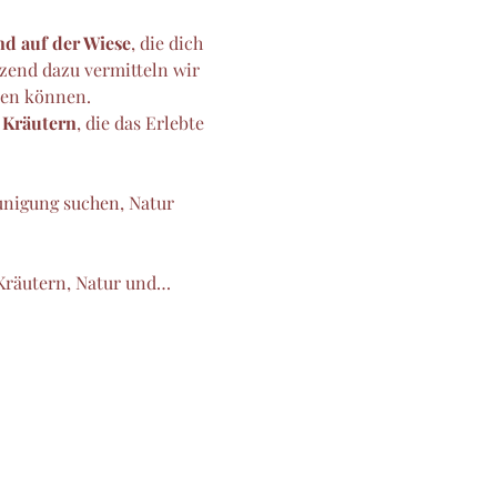
d auf der Wiese
, die dich 
zend dazu vermitteln wir 
zen können.
 Kräutern
, die das Erlebte 
eunigung suchen, Natur 
 Kräutern, Natur und…