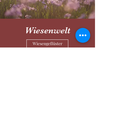
Wiesenwelt
Wiesengeflüster
Manu´s Wald und Wiesen Welt
SINNvoll Zeit erleben
manuela.falkog@gmail.com
+49 152 36774427
Manuela Falk
Am Rothweg 18